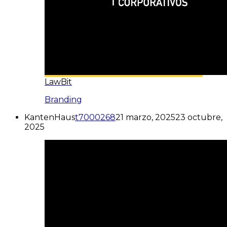
LawBit
Branding
KantenHaus
t7000268
21 marzo, 2025
23 octubre,
2025