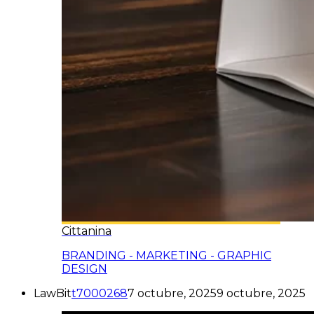
Cittanina
BRANDING - MARKETING - GRAPHIC
DESIGN
LawBit
t7000268
7 octubre, 2025
9 octubre, 2025